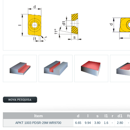
Item
d
l
s
l1
r
d1
ft
APKT 1003 PDSR-29M WR9700
6.65
9.94
3.80
1.6
-
2.80
-