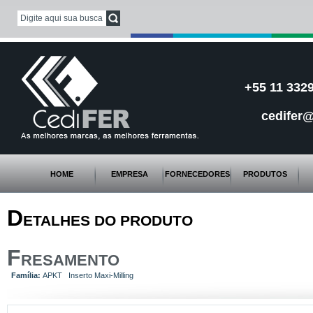
+55 11 3329
cedifer@
HOME
EMPRESA
FORNECEDORES
PRODUTOS
D
ETALHES DO PRODUTO
F
RESAMENTO
Família:
APKT Inserto Maxi-Milling