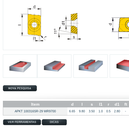
Item
d
l
s
l1
r
d1
ft
APKT 100316SR-29 WR9700
6.65
9.80
3.50
1.0
0.5
2.80
-
VER FERRAMENTAS
DICAS