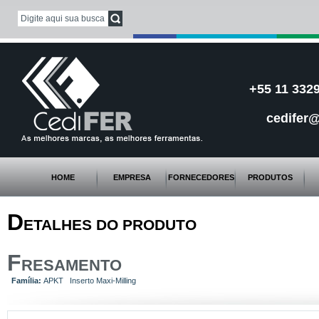
+55 11 3329
cedifer@
HOME
EMPRESA
FORNECEDORES
PRODUTOS
D
ETALHES DO PRODUTO
F
RESAMENTO
Família:
APKT Inserto Maxi-Milling