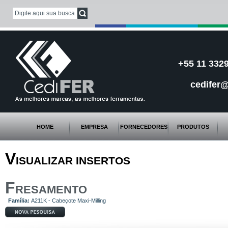
+55 11 3329
cedifer@
HOME
EMPRESA
FORNECEDORES
PRODUTOS
V
ISUALIZAR INSERTOS
F
RESAMENTO
Família:
A211K - Cabeçote Maxi-Milling